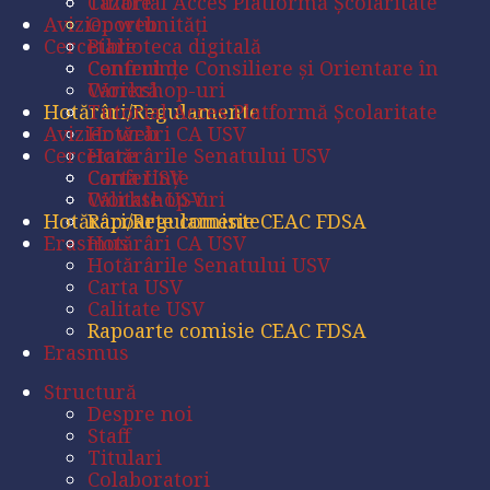
Tutorial Acces Platformă Școlaritate
Cazare
Avizier web
Oportunități
Cercetare
Biblioteca digitală
Conferințe
Centrul de Consiliere şi Orientare în
Workshop-uri
Carieră
Hotărâri/Regulamente
Tutorial Acces Platformă Școlaritate
Avizier web
Hotărâri CA USV
Cercetare
Hotărârile Senatului USV
Carta USV
Conferințe
Calitate USV
Workshop-uri
Hotărâri/Regulamente
Rapoarte comisie CEAC FDSA
Erasmus
Hotărâri CA USV
Hotărârile Senatului USV
Carta USV
Calitate USV
Rapoarte comisie CEAC FDSA
Erasmus
Structură
Despre noi
Staff
Titulari
Colaboratori