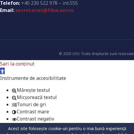
Telefon:
+40 230 522 978 – int.555
Email:
secretariat@fdsa.usv.ro
© 2025 USV. Toate drepturile sunt rezervate
Sari la conținut
Deschide bara de unelte
Instrumente de accesibilitate
Mărește textul
Micșorează textul
Tonuri de gri
Contrast mare
Contrast negativ
Fundal luminos
Acest site folosește cookie-uri pentru o mai bună experiență
Legături subliniate