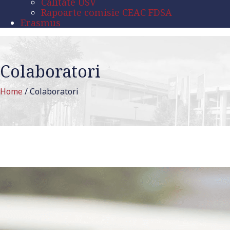
Calitate USV
Rapoarte comisie CEAC FDSA
Erasmus
Colaboratori
Home
/
Colaboratori