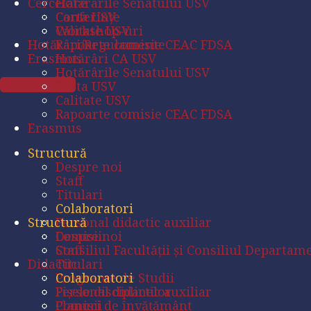
Cercetare
Hotărârile Senatului USV
Carta USV
Conferințe
Calitate USV
Workshop-uri
Hotărâri/Regulamente
Rapoarte comisie CEAC FDSA
Erasmus
Hotărâri CA USV
Hotărârile Senatului USV
Admitere 2026
Carta USV
Calitate USV
Rapoarte comisie CEAC FDSA
Erasmus
Structură
Despre noi
Staff
Titulari
Colaboratori
Structură
Personal didactic auxiliar
Comisii
Despre noi
Consiliul Facultății și Consiliul Departam
Staff
Didactic
Titulari
Programe de Studii
Colaboratori
Fișele disciplinelor
Personal didactic auxiliar
Planuri de învățământ
Comisii