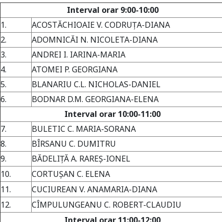
Interval orar 9:00-10:00
1.
ACOSTĂCHIOAIE V. CODRUŢA-DIANA
2.
ADOMNICĂI N. NICOLETA-DIANA
3.
ANDREI I. IARINA-MARIA
4.
ATOMEI P. GEORGIANA
5.
BLANARIU C.L. NICHOLAS-DANIEL
6.
BODNAR D.M. GEORGIANA-ELENA
Interval orar 10:00-11:00
7.
BULETIC C. MARIA-SORANA
8.
BÎRSANU C. DUMITRU
9.
BĂDELIŢĂ A. RAREŞ-IONEL
10.
CORTUŞAN C. ELENA
11.
CUCIUREAN V. ANAMARIA-DIANA
12.
CÎMPULUNGEANU C. ROBERT-CLAUDIU
Interval orar 11:00-12:00