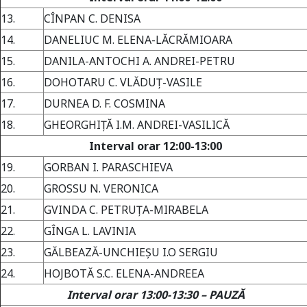
13.
CÎNPAN C. DENISA
14.
DANELIUC M. ELENA-LĂCRĂMIOARA
15.
DANILA-ANTOCHI A. ANDREI-PETRU
16.
DOHOTARU C. VLĂDUȚ-VASILE
17.
DURNEA D. F. COSMINA
18.
GHEORGHIŢĂ I.M. ANDREI-VASILICĂ
Interval orar 12:00-13:00
19.
GORBAN I. PARASCHIEVA
20.
GROSSU N. VERONICA
21.
GVINDA C. PETRUŢA-MIRABELA
22.
GÎNGA L. LAVINIA
23.
GĂLBEAZĂ-UNCHIEŞU I.O SERGIU
24.
HOJBOTĂ S.C. ELENA-ANDREEA
Interval orar 13:00-13:30 – PAUZĂ