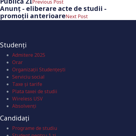
Publică ZI
Previous Post
Anunţ - eliberare acte de studii -
promoții anterioare
Next Post
Studenți
Admitere 2025
Orar
Organizaţii Studenţeşti
Serviciu social
Taxe și tarife
Plata taxei de studii
Wireless USV
Absolvenţi
Candidați
Programe de studiu
Student pentru 1 zi