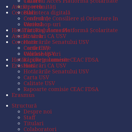
Tutorial Acces Platformă Școlaritate
Cazare
Avizier web
Oportunități
Cercetare
Biblioteca digitală
Conferințe
Centrul de Consiliere şi Orientare în
Workshop-uri
Carieră
Hotărâri/Regulamente
Tutorial Acces Platformă Școlaritate
Avizier web
Hotărâri CA USV
Cercetare
Hotărârile Senatului USV
Carta USV
Conferințe
Calitate USV
Workshop-uri
Hotărâri/Regulamente
Rapoarte comisie CEAC FDSA
Erasmus
Hotărâri CA USV
Hotărârile Senatului USV
Carta USV
Calitate USV
Rapoarte comisie CEAC FDSA
Erasmus
Structură
Despre noi
Staff
Titulari
Colaboratori