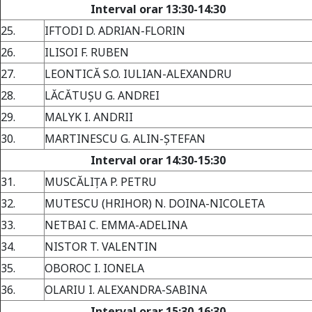
Interval orar 13:30-14:30
25.
IFTODI D. ADRIAN-FLORIN
26.
ILISOI F. RUBEN
27.
LEONTICĂ S.O. IULIAN-ALEXANDRU
28.
LĂCĂTUŞU G. ANDREI
29.
MALYK I. ANDRII
30.
MARTINESCU G. ALIN-ŞTEFAN
Interval orar 14:30-15:30
31.
MUSCĂLIŢA P. PETRU
32.
MUTESCU (HRIHOR) N. DOINA-NICOLETA
33.
NETBAI C. EMMA-ADELINA
34.
NISTOR T. VALENTIN
35.
OBOROC I. IONELA
36.
OLARIU I. ALEXANDRA-SABINA
Interval orar 15:30-16:30