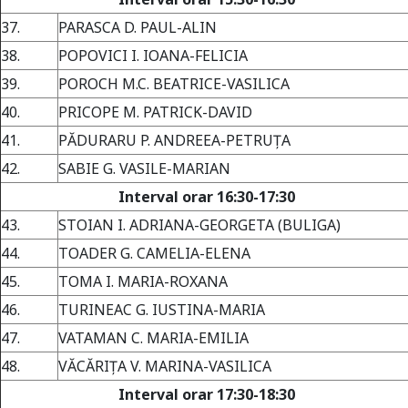
37.
PARASCA D. PAUL-ALIN
38.
POPOVICI I. IOANA-FELICIA
39.
POROCH M.C. BEATRICE-VASILICA
40.
PRICOPE M. PATRICK-DAVID
41.
PĂDURARU P. ANDREEA-PETRUŢA
42.
SABIE G. VASILE-MARIAN
Interval orar 16:30-17:30
43.
STOIAN I. ADRIANA-GEORGETA (BULIGA)
44.
TOADER G. CAMELIA-ELENA
45.
TOMA I. MARIA-ROXANA
46.
TURINEAC G. IUSTINA-MARIA
47.
VATAMAN C. MARIA-EMILIA
48.
VĂCĂRIŢA V. MARINA-VASILICA
Interval orar 17:30-18:30