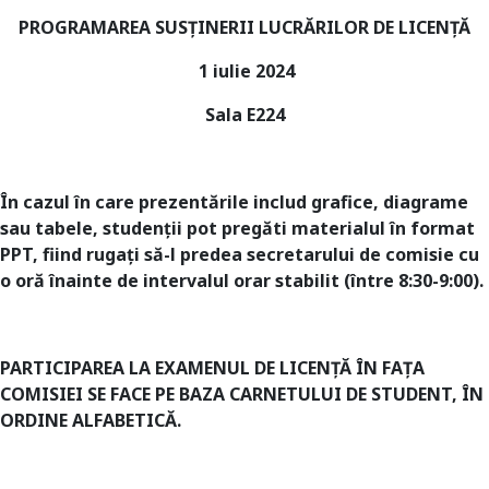
PROGRAMAREA SUSŢINERII LUCRĂRILOR DE LICENȚĂ
1 iulie 2024
Sala E224
În cazul în care prezentările includ grafice, diagrame
sau tabele, studenţii pot pregăti materialul în format
PPT, fiind rugaţi să-l predea
secretarului de comisie
cu
o oră înainte
de intervalul orar stabilit (între 8
:30
-9:00).
PARTICIPAREA LA EXAMENUL DE LICENȚĂ ÎN FAȚA
COMISIEI SE FACE PE BAZA CARNETULUI DE STUDENT, ÎN
ORDINE ALFABETICĂ.