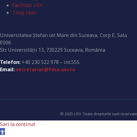
Facilități USV
Timp liber
Contact
Universitatea Ştefan cel Mare din Suceava, Corp E, Sala
E006
Str. Universităţii 13, 720229 Suceava, România
Telefon:
+40 230 522 978 – int.555
Email:
secretariat@fdsa.usv.ro
© 2025 USV. Toate drepturile sunt rezervate
Sari la conținut
Deschide bara de unelte