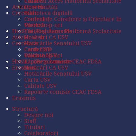
Tutorial Acces Platformă Școlaritate
Cazare
Avizier web
Oportunități
Cercetare
Biblioteca digitală
Conferințe
Centrul de Consiliere şi Orientare în
Workshop-uri
Carieră
Hotărâri/Regulamente
Tutorial Acces Platformă Școlaritate
Avizier web
Hotărâri CA USV
Cercetare
Hotărârile Senatului USV
Carta USV
Conferințe
Calitate USV
Workshop-uri
Hotărâri/Regulamente
Rapoarte comisie CEAC FDSA
Erasmus
Hotărâri CA USV
Hotărârile Senatului USV
Carta USV
Calitate USV
Rapoarte comisie CEAC FDSA
Erasmus
Structură
Despre noi
Staff
Titulari
Colaboratori